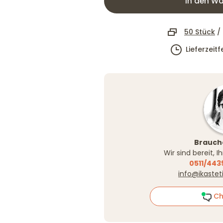
In den Wa
50 Stück
/
Lieferzeit
Brauche
Wir sind bereit, 
0511/443
info@ikastet
Ch