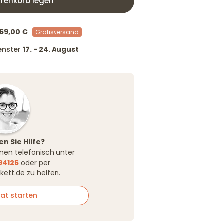
renkorb legen
69,00 €
Gratisversand
fenster
17. - 24. August
n Sie Hilfe?
Ihnen telefonisch unter
94126
oder per
ikett.de
zu helfen.
at starten