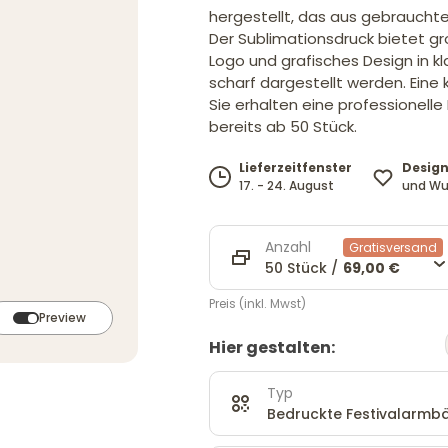
hergestellt, das aus gebrauchte
Der Sublimationsdruck bietet gr
Logo und grafisches Design in kla
scharf dargestellt werden. Eine
Sie erhalten eine professionell
bereits ab 50 Stück.
Design
Lieferzeitfenster
und Wu
17. - 24. August
Anzahl
Gratisversand
50 Stück /
69,00 €
Preis (inkl. Mwst)
Preview
Hier gestalten:
Typ
Bedruckte Festivalarmbä