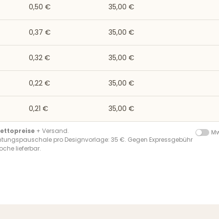
0,50 €
35,00 €
0,37 €
35,00 €
0,32 €
35,00 €
0,22 €
35,00 €
0,21 €
35,00 €
ettopreise
+ Versand.
Mw
chtungspauschale pro Designvorlage: 35 €. Gegen Expressgebühr
oche lieferbar.