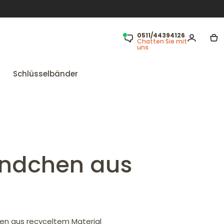
0511/44394126
Chatten Sie mit
uns
Schlüsselbänder
ändchen aus
en aus recyceltem Material