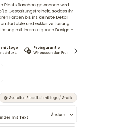
n Plastikflaschen gewonnen wird.
oße Gestaltungsfreiheit, sodass Ihr
ren Farben bis ins kleinste Detail
 komfortable und exklusive Lösung.
e Lösung mit Ihrem eigenen Design –
 mit Logo
Preisgarantie
100%
nschtext.
Wir passen den Preis an
Zufriedenheitsgarant
Gestalten Sie selbst mit Logo / Grafik
Ändern
nder mit Text