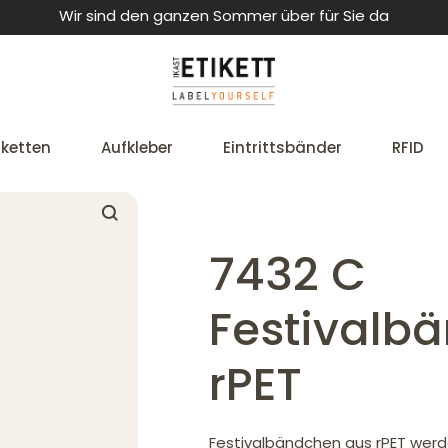
Wir sind den ganzen Sommer über für Sie da
iketten
Aufkleber
Eintrittsbänder
RFID
7432 C
Festivalb
rPET
Festivalbändchen aus rPET werd