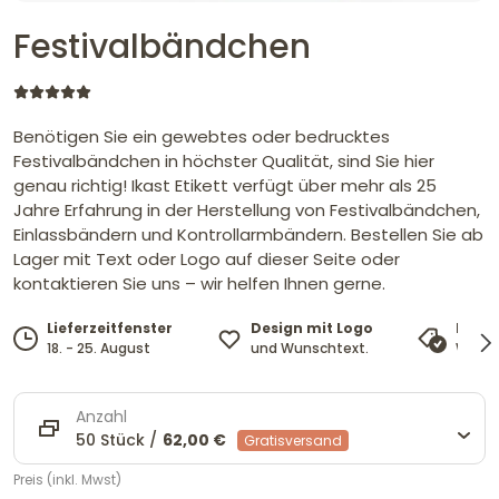
Festivalbändchen
Benötigen Sie ein gewebtes oder bedrucktes
Festivalbändchen in höchster Qualität, sind Sie hier
genau richtig! Ikast Etikett verfügt über mehr als 25
Jahre Erfahrung in der Herstellung von Festivalbändchen,
Einlassbändern und Kontrollarmbändern. Bestellen Sie ab
Lager mit Text oder Logo auf dieser Seite oder
kontaktieren Sie uns – wir helfen Ihnen gerne.
Design mit Logo
Lieferzeitfenster
Preis
und Wunschtext.
18. - 25. August
Wir pa
Anzahl
50 Stück /
62,00 €
Gratisversand
Preis (inkl. Mwst)