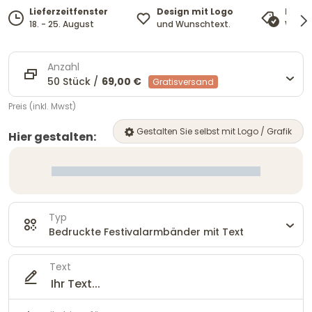
Design mit Logo
Lieferzeitfenster
Preis
und Wunschtext.
18. - 25. August
Wir pa
Anzahl
50 Stück /
69,00 €
Gratisversand
Preis (inkl. Mwst)
Gestalten Sie selbst mit Logo / Grafik
Hier gestalten:
Typ
Bedruckte Festivalarmbänder mit Text
Text