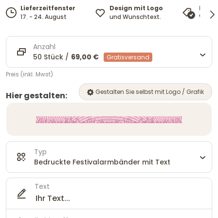
Design mit Logo
Lieferzeitfenster
Preis
und Wunschtext.
17. - 24. August
Wir pa
Anzahl
50 Stück /
69,00 €
Gratisversand
Preis (inkl. Mwst)
Gestalten Sie selbst mit Logo / Grafik
Hier gestalten:
Typ
Bedruckte Festivalarmbänder mit Text
Text