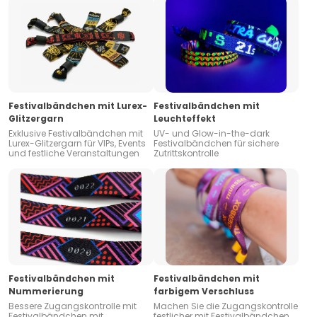
Festivalbändchen mit Lurex-
Festivalbändchen mit
Glitzergarn
Leuchteffekt
Exklusive Festivalbändchen mit
UV- und Glow-in-the-dark
Lurex-Glitzergarn für VIPs, Events
Festivalbändchen für sichere
und festliche Veranstaltungen
Zutrittskontrolle
Festivalbändchen mit
Festivalbändchen mit
Nummerierung
farbigem Verschluss
Bessere Zugangskontrolle mit
Machen Sie die Zugangskontrolle
Festivalbändchen mit
festlicher mit Festivalbändchen