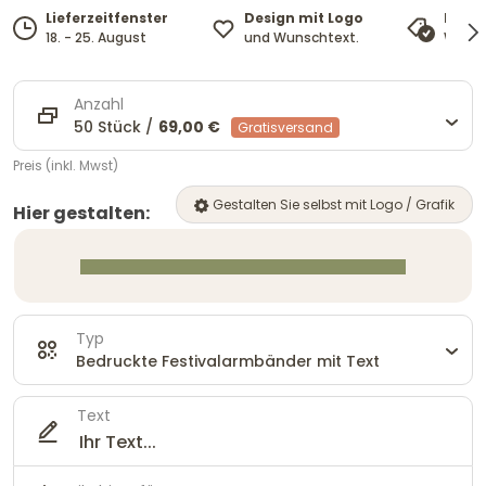
Design mit Logo
Lieferzeitfenster
Preis
und Wunschtext.
18. - 25. August
Wir pa
Anzahl
50 Stück /
69,00 €
Gratisversand
Preis (inkl. Mwst)
Gestalten Sie selbst mit Logo / Grafik
Hier gestalten:
Typ
Bedruckte Festivalarmbänder mit Text
Text