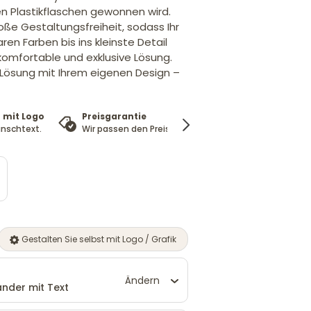
n Plastikflaschen gewonnen wird.
oße Gestaltungsfreiheit, sodass Ihr
ren Farben bis ins kleinste Detail
 komfortable und exklusive Lösung.
e Lösung mit Ihrem eigenen Design –
 mit Logo
Preisgarantie
100%
nschtext.
Wir passen den Preis an
Zufriedenheitsgarant
Gestalten Sie selbst mit Logo / Grafik
Ändern
nder mit Text