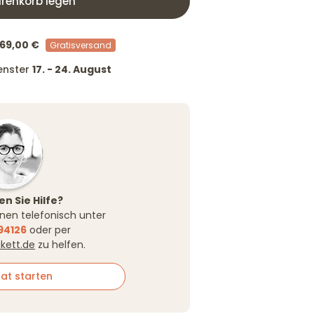
renkorb legen
69,00 €
Gratisversand
fenster
17. - 24. August
n Sie Hilfe?
Ihnen telefonisch unter
94126
oder per
ikett.de
zu helfen.
at starten