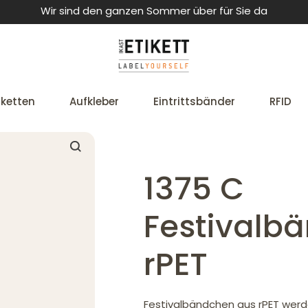
Wir sind den ganzen Sommer über für Sie da
iketten
Aufkleber
Eintrittsbänder
RFID
1375 C
Festivalb
rPET
Festivalbändchen aus rPET werd