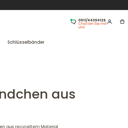
0511/44394126
Chatten Sie mit
uns
Schlüsselbänder
ändchen aus
en aus recyceltem Material