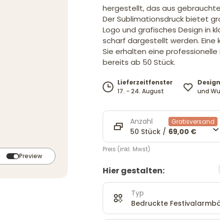
hergestellt, das aus gebrauchte
Der Sublimationsdruck bietet gr
Logo und grafisches Design in kla
scharf dargestellt werden. Eine
Sie erhalten eine professionell
bereits ab 50 Stück.
Design
Lieferzeitfenster
und Wu
17. - 24. August
Anzahl
Gratisversand
50 Stück /
69,00 €
Preis (inkl. Mwst)
Preview
Hier gestalten:
Typ
Bedruckte Festivalarmbä