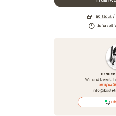
In den Wa
50 Stück
/
Lieferzeit
Brauche
Wir sind bereit, 
0511/443
info@ikastet
Ch