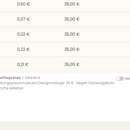
0,50 €
35,00 €
0,37 €
35,00 €
0,32 €
35,00 €
0,22 €
35,00 €
0,21 €
35,00 €
ettopreise
+ Versand.
Mw
chtungspauschale pro Designvorlage: 35 €. Gegen Expressgebühr
oche lieferbar.