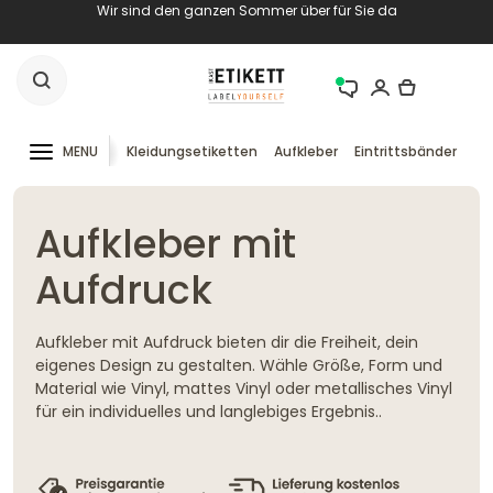
Wir sind den ganzen Sommer über für Sie da
MENU
Kleidungsetiketten
Aufkleber
Eintrittsbänder
RF
Aufkleber mit
Aufdruck
Aufkleber mit Aufdruck bieten dir die Freiheit, dein
eigenes Design zu gestalten. Wähle Größe, Form und
Material wie Vinyl, mattes Vinyl oder metallisches Vinyl
für ein individuelles und langlebiges Ergebnis..