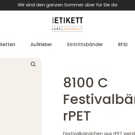
Wir sind den ganzen Sommer über für Sie da
iketten
Aufkleber
Eintrittsbänder
RFID
8100 C
Festivalb
rPET
Festivalbändchen aus rPET werd