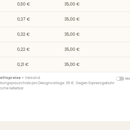
0,50 €
35,00 €
0,37 €
35,00 €
0,32 €
35,00 €
0,22 €
35,00 €
0,21 €
35,00 €
ettopreise
+ Versand.
Mw
chtungspauschale pro Designvorlage: 35 €. Gegen Expressgebühr
oche lieferbar.