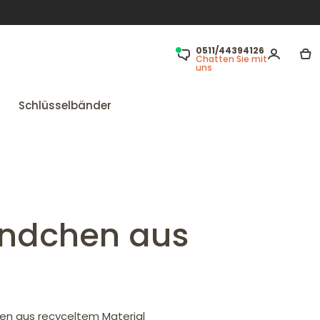
0511/44394126
Chatten Sie mit
uns
Schlüsselbänder
ändchen aus
en aus recyceltem Material