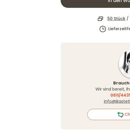
In den Wa
50 Stück
/
Lieferzeit
Brauche
Wir sind bereit, 
0511/443
info@ikastet
Ch