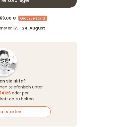
renkorb legen
69,00 €
Gratisversand
fenster
17. - 24. August
n Sie Hilfe?
Ihnen telefonisch unter
94126
oder per
ikett.de
zu helfen.
at starten