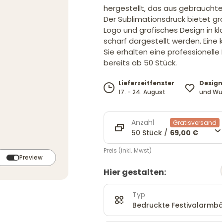
hergestellt, das aus gebrauchte
Der Sublimationsdruck bietet gr
Logo und grafisches Design in kla
scharf dargestellt werden. Eine
Sie erhalten eine professionell
bereits ab 50 Stück.
Design
Lieferzeitfenster
und Wu
17. - 24. August
Anzahl
Gratisversand
50 Stück /
69,00 €
Preis (inkl. Mwst)
Preview
Hier gestalten:
Typ
Bedruckte Festivalarmbä