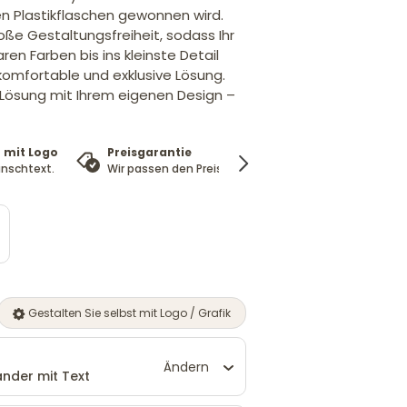
n Plastikflaschen gewonnen wird.
oße Gestaltungsfreiheit, sodass Ihr
ren Farben bis ins kleinste Detail
 komfortable und exklusive Lösung.
e Lösung mit Ihrem eigenen Design –
 mit Logo
Preisgarantie
100%
nschtext.
Wir passen den Preis an
Zufriedenheitsgarant
Gestalten Sie selbst mit Logo / Grafik
Ändern
nder mit Text