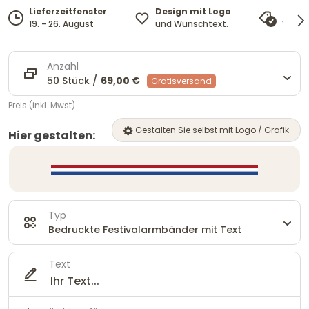
Design mit Logo
Lieferzeitfenster
Preis
und Wunschtext.
19. - 26. August
Wir pa
Anzahl
50 Stück /
69,00 €
Gratisversand
Preis (inkl. Mwst)
Gestalten Sie selbst mit Logo / Grafik
Hier gestalten:
Typ
Bedruckte Festivalarmbänder mit Text
Text