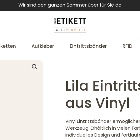
Wir sind den ganzen Sommer über für Sie da
iketten
Aufkleber
Eintrittsbänder
RFID
Lila Eintri
aus Vinyl
Vinyl Eintrittsbänder ermöglich
Werkzeug. Erhältlich in vielen Fa
individuelles Design und fortlau