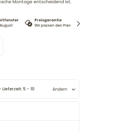
fache Montage entscheidend ist.
eitfenster
Preisgarantie
100%
. August
Wir passen den Preis an
Zufriedenheitsgarant
Lieferzeit: 5 - 10
Ändern