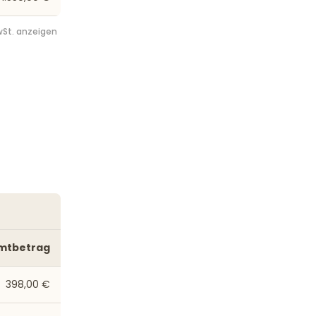
St. anzeigen
mtbetrag
398,00 €