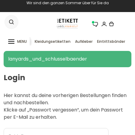
Wir sind den ganzen Sommer über für Sie da
MENU
Kleidungsetiketten
Aufkleber
Eintrittsbänder
RF
lanyards_und_schlusselbaender
Login
Hier kannst du deine vorherigen Bestellungen finden
und nachbestellen.
Klicke auf „Passwort vergessen“, um dein Passwort
per E-Mail zu erhalten.