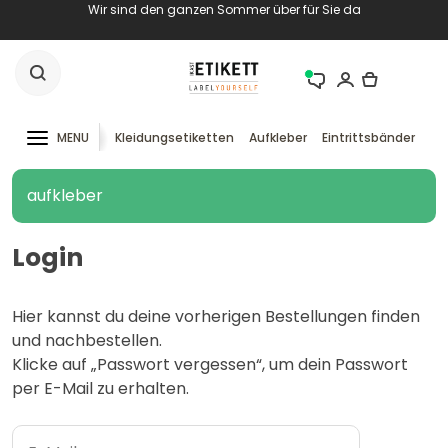
Wir sind den ganzen Sommer über für Sie da
MENU
Kleidungsetiketten
Aufkleber
Eintrittsbänder
RF
aufkleber
Login
Hier kannst du deine vorherigen Bestellungen finden
und nachbestellen.
Klicke auf „Passwort vergessen“, um dein Passwort
per E-Mail zu erhalten.