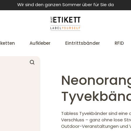
Wir sind den ganzen Sommer über für Sie da
iketten
Aufkleber
Eintrittsbänder
RFID
Neonorang
Tyvekbän
Tabless Tyvekbänder sind eine 
Verschluss – ganz ohne lose Str
Outdoor-Veranstaltungen und Ver