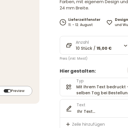
Farben, mit eigenem Design und
24 mm Breite.
Design
Lieferzeitfenster
und Wu
11. - 12. August
Anzahl
10 Stück /
15,00 €
Preis (inkl. Mwst)
Hier gestalten:
Typ
Mit Ihrem Text bedruckt
Preview
selben Tag bei Bestellung
Text
Zeile hinzufügen