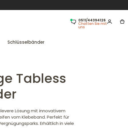
0511/44394126
Chatten Sie mit
uns
Schlüsselbänder
e Tabless
der
clevere Lösung mit innovativem
eifen vom Klebeband. Perfekt für
gnügungsparks. Erhältlich in viele