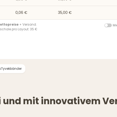
0,06 €
35,00 €
ettopreise
+ Versand.
Mw
schale pro Layout: 35 €
sTyvekbänder
ei und mit innovativem V