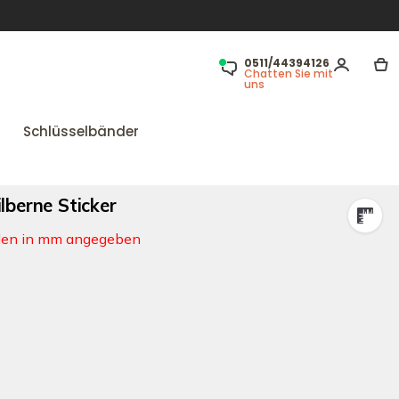
0511/44394126
Chatten Sie mit
uns
Schlüsselbänder