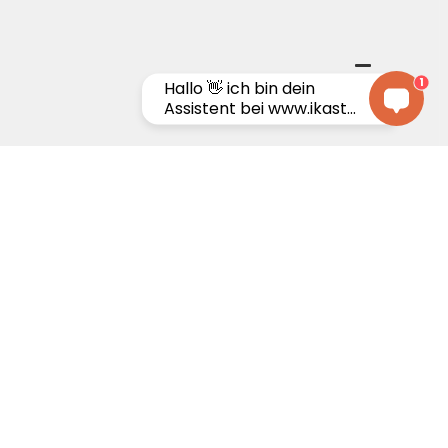
1
Hallo 👋 ich bin dein
Assistent bei www.ikast...
100%
Preisgarantie
enheitsgarantie
Wir passen den Preis an