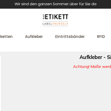
Wir sind den ganzen Sommer über für Sie da
iketten
Aufkleber
Eintrittsbänder
RFID