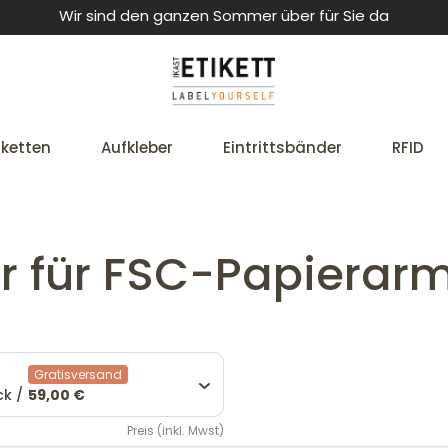
Wir sind den ganzen Sommer über für Sie da
iketten
Aufkleber
Eintrittsbänder
RFID
er für FSC-Papiera
Gratisversand
ck /
59,00 €
Preis (inkl. Mwst)