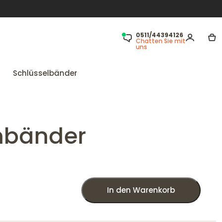
0511/44394126
Chatten Sie mit
uns
Schlüsselbänder
rmbänder
In den Warenkorb