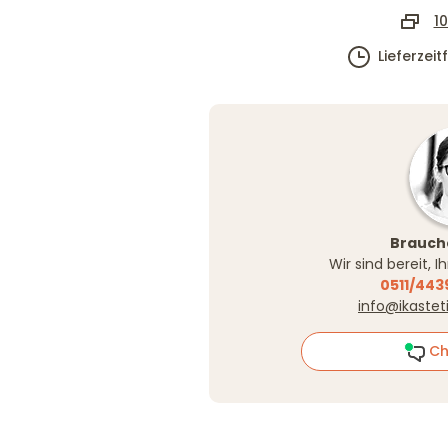
10
Lieferzei
Brauche
Wir sind bereit, 
0511/443
info@ikastet
Ch