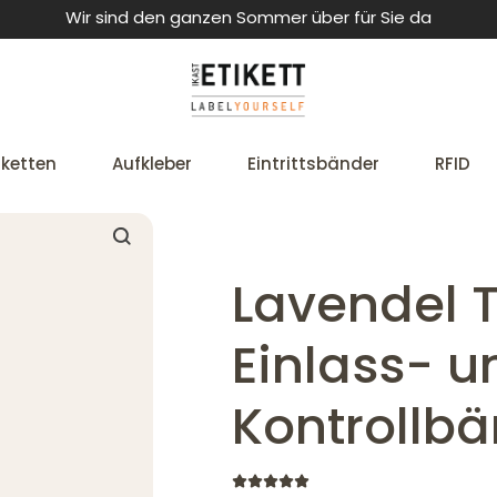
Wir sind den ganzen Sommer über für Sie da
iketten
Aufkleber
Eintrittsbänder
RFID
Lavendel T
Einlass- u
Kontrollb