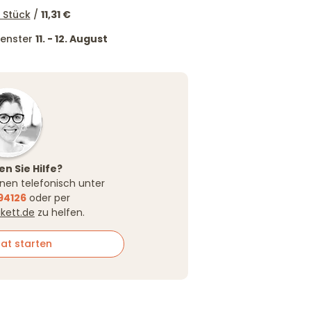
 Stück
/
11,31 €
tfenster
11. - 12. August
n Sie Hilfe?
Ihnen telefonisch unter
94126
oder per
ikett.de
zu helfen.
at starten