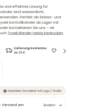
te und effektive Lösung für
bänder sind wasserdicht,
erwenden. Perfekt als Einlass- und
yvek kontrollbänder ab Lager mit
oder kontaktieren Sie uns – wir
 auch
Tyvek Bänder farbig bedrucken
Lieferung kostenlos
Design mit Logo
Preis
ab 29 €
und Wunschtext.
*
Wir pa
Gestalten Sie selbst mit Logo / Grafik
 - Versand am
Ändern