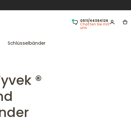
0511/44394126
Chatten Sie mit
uns
Schlüsselbänder
yvek ®
nd
änder