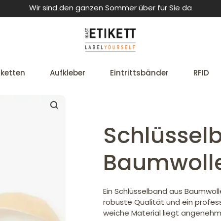
Wir sind den ganzen Sommer über für Sie da
iketten
Aufkleber
Eintrittsbänder
RFID
Schlüssel
Baumwoll
Ein Schlüsselband aus Baumwoll
robuste Qualität und ein profess
weiche Material liegt angenehm 