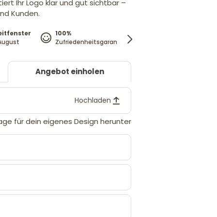
rt Ihr Logo klar und gut sichtbar –
und Kunden.
eitfenster
100%
Preisgarantie
. August
Zufriedenheitsgarantie
Wir passen den Preis 
Angebot einholen
Hochladen
age für dein eigenes Design herunter