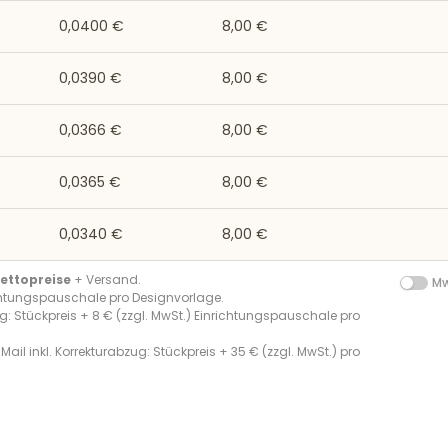
0,0400 €
8,00 €
0,0390 €
8,00 €
0,0366 €
8,00 €
0,0365 €
8,00 €
0,0340 €
8,00 €
ettopreise
+ Versand.
Mw
chtungspauschale pro Designvorlage.
g: Stückpreis + 8 € (zzgl. MwSt.) Einrichtungspauschale pro
Mail inkl. Korrekturabzug: Stückpreis + 35 € (zzgl. MwSt.) pro