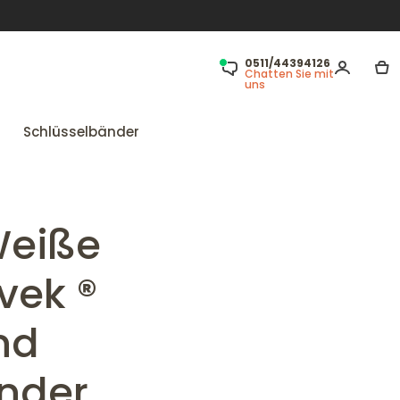
0511/44394126
Chatten Sie mit
uns
Schlüsselbänder
Weiße
yvek ®
nd
änder