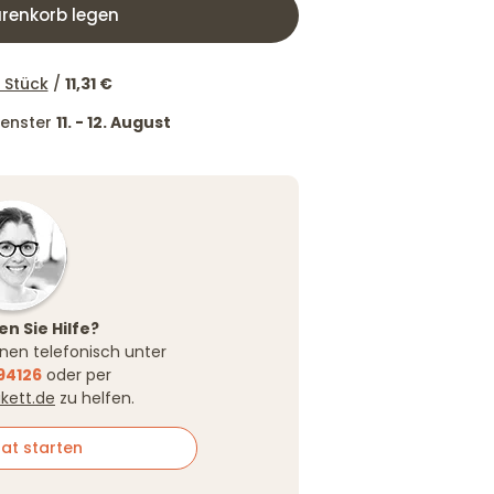
renkorb legen
 Stück
/
11,31 €
tfenster
11. - 12. August
n Sie Hilfe?
Ihnen telefonisch unter
94126
oder per
ikett.de
zu helfen.
at starten