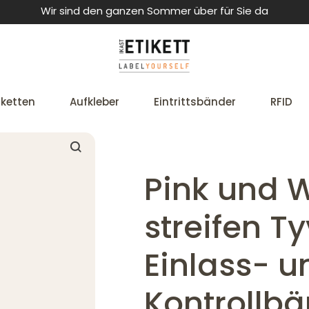
Wir sind den ganzen Sommer über für Sie da
iketten
Aufkleber
Eintrittsbänder
RFID
Pink und 
streifen T
Einlass- u
Kontrollb