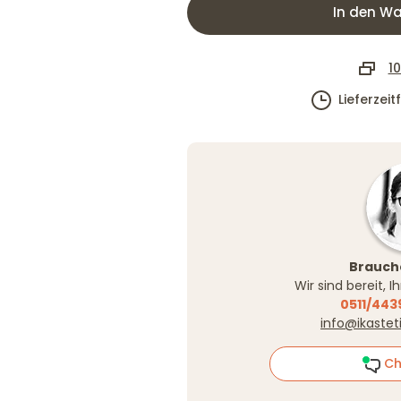
In den Wa
10
Lieferzei
Brauche
Wir sind bereit, 
0511/443
info@ikastet
Ch