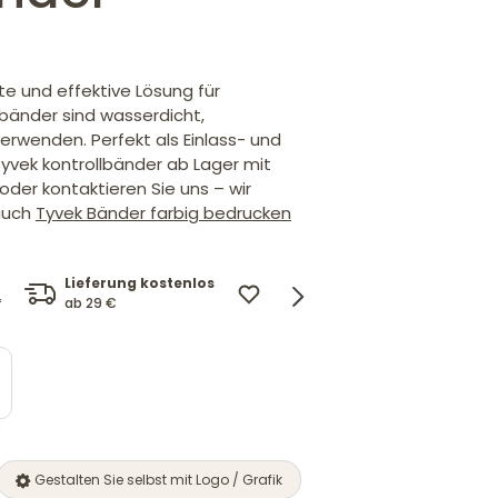
te und effektive Lösung für
bänder sind wasserdicht,
erwenden. Perfekt als Einlass- und
yvek kontrollbänder ab Lager mit
oder kontaktieren Sie uns – wir
 auch
Tyvek Bänder farbig bedrucken
Lieferung kostenlos
Design mit Logo
Preis
ab 29 €
und Wunschtext.
*
Wir pa
Gestalten Sie selbst mit Logo / Grafik