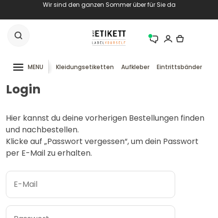
Wir sind den ganzen Sommer über für Sie da
MENU
Kleidungsetiketten
Aufkleber
Eintrittsbänder
RF
Login
Hier kannst du deine vorherigen Bestellungen finden
und nachbestellen.
Klicke auf „Passwort vergessen“, um dein Passwort
per E-Mail zu erhalten.