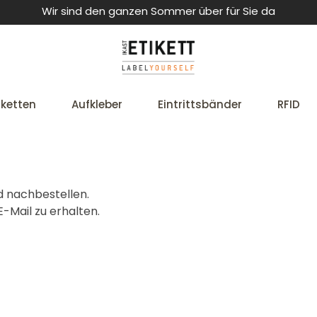
Wir sind den ganzen Sommer über für Sie da
iketten
Aufkleber
Eintrittsbänder
RFID
d nachbestellen.
-Mail zu erhalten.