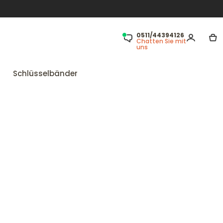
0511/44394126
Chatten Sie mit
uns
Schlüsselbänder