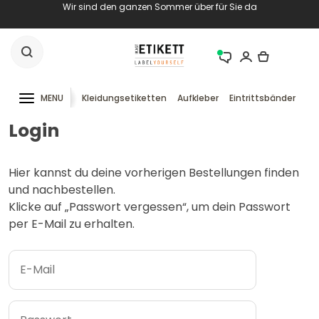
Wir sind den ganzen Sommer über für Sie da
MENU
Kleidungsetiketten
Aufkleber
Eintrittsbänder
RF
Login
Hier kannst du deine vorherigen Bestellungen finden
und nachbestellen.
Klicke auf „Passwort vergessen“, um dein Passwort
per E-Mail zu erhalten.