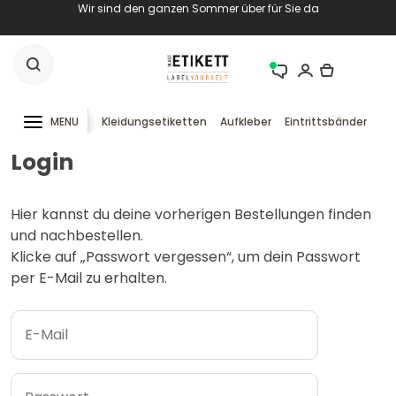
Wir sind den ganzen Sommer über für Sie da
MENU
Kleidungsetiketten
Aufkleber
Eintrittsbänder
RF
Login
Hier kannst du deine vorherigen Bestellungen finden
und nachbestellen.
Klicke auf „Passwort vergessen“, um dein Passwort
per E-Mail zu erhalten.