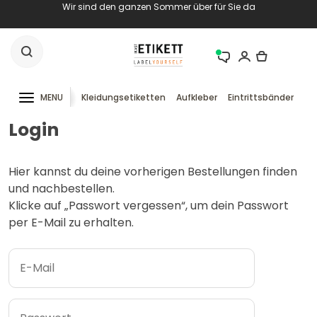
Wir sind den ganzen Sommer über für Sie da
MENU
Kleidungsetiketten
Aufkleber
Eintrittsbänder
RF
Login
Hier kannst du deine vorherigen Bestellungen finden
und nachbestellen.
Klicke auf „Passwort vergessen“, um dein Passwort
per E-Mail zu erhalten.