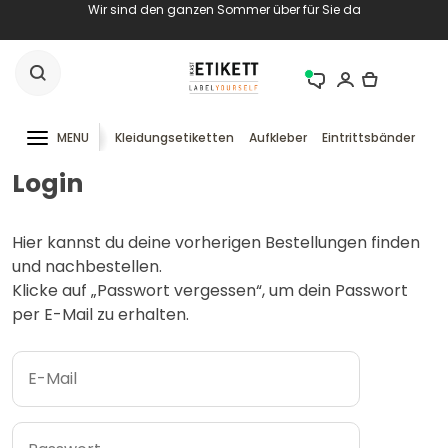
Wir sind den ganzen Sommer über für Sie da
MENU
Kleidungsetiketten
Aufkleber
Eintrittsbänder
RF
Login
Hier kannst du deine vorherigen Bestellungen finden
und nachbestellen.
Klicke auf „Passwort vergessen“, um dein Passwort
per E-Mail zu erhalten.