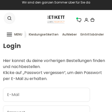
Wir sind den ganzen Sommer über für Sie da
MENU
Kleidungsetiketten
Aufkleber
Eintrittsbänder
RF
Login
Hier kannst du deine vorherigen Bestellungen finden
und nachbestellen.
Klicke auf „Passwort vergessen“, um dein Passwort
per E-Mail zu erhalten.