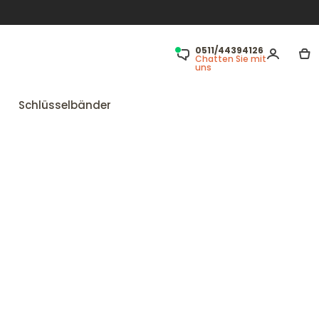
0511/44394126
Chatten Sie mit
uns
Schlüsselbänder