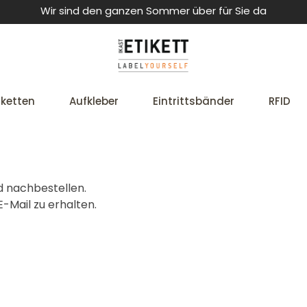
Wir sind den ganzen Sommer über für Sie da
iketten
Aufkleber
Eintrittsbänder
RFID
d nachbestellen.
-Mail zu erhalten.