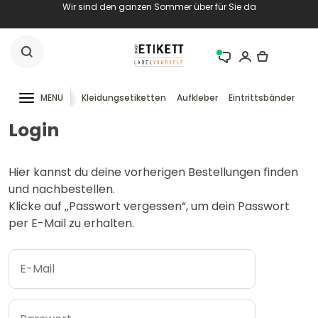
Wir sind den ganzen Sommer über für Sie da
MENU
Kleidungsetiketten
Aufkleber
Eintrittsbänder
RF
Login
Hier kannst du deine vorherigen Bestellungen finden
und nachbestellen.
Klicke auf „Passwort vergessen“, um dein Passwort
per E-Mail zu erhalten.