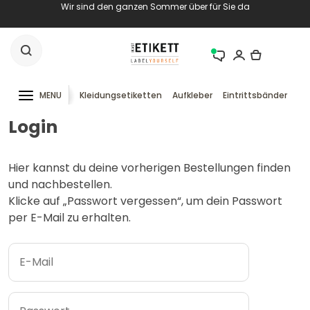
Wir sind den ganzen Sommer über für Sie da
MENU
Kleidungsetiketten
Aufkleber
Eintrittsbänder
RF
Login
Hier kannst du deine vorherigen Bestellungen finden
und nachbestellen.
Klicke auf „Passwort vergessen“, um dein Passwort
per E-Mail zu erhalten.