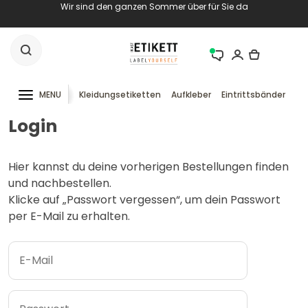
Wir sind den ganzen Sommer über für Sie da
MENU
Kleidungsetiketten
Aufkleber
Eintrittsbänder
RF
Login
Hier kannst du deine vorherigen Bestellungen finden
und nachbestellen.
Klicke auf „Passwort vergessen“, um dein Passwort
per E-Mail zu erhalten.