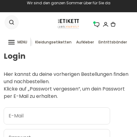
Wir sind den ganzen Sommer über für Sie da
MENU
Kleidungsetiketten
Aufkleber
Eintrittsbänder
RF
Login
Hier kannst du deine vorherigen Bestellungen finden
und nachbestellen.
Klicke auf „Passwort vergessen“, um dein Passwort
per E-Mail zu erhalten.