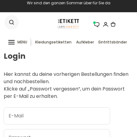
Wir sind den ganzen Sommer über für Sie da
MENU
Kleidungsetiketten
Aufkleber
Eintrittsbänder
RF
Login
Hier kannst du deine vorherigen Bestellungen finden
und nachbestellen.
Klicke auf „Passwort vergessen“, um dein Passwort
per E-Mail zu erhalten.