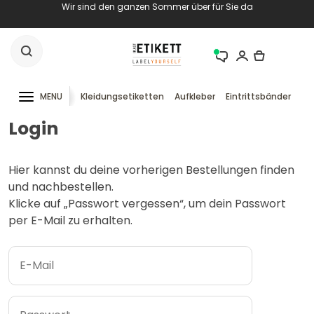
Wir sind den ganzen Sommer über für Sie da
MENU
Kleidungsetiketten
Aufkleber
Eintrittsbänder
RF
Login
Hier kannst du deine vorherigen Bestellungen finden
und nachbestellen.
Klicke auf „Passwort vergessen“, um dein Passwort
per E-Mail zu erhalten.