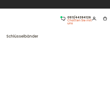
0511/44394126
Chatten Sie mit
uns
Schlüsselbänder