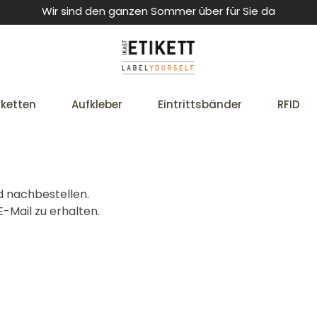
Wir sind den ganzen Sommer über für Sie da
iketten
Aufkleber
Eintrittsbänder
RFID
d nachbestellen.
-Mail zu erhalten.