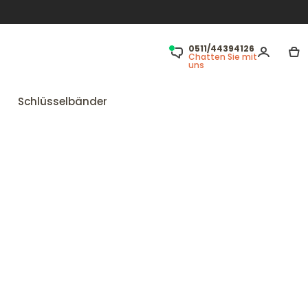
0511/44394126
Chatten Sie mit
uns
Schlüsselbänder