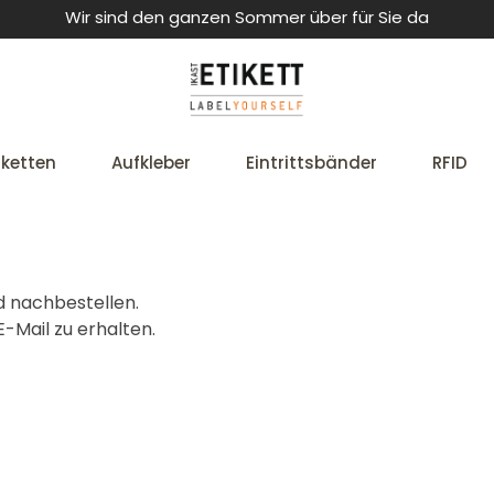
Wir sind den ganzen Sommer über für Sie da
iketten
Aufkleber
Eintrittsbänder
RFID
d nachbestellen.
-Mail zu erhalten.