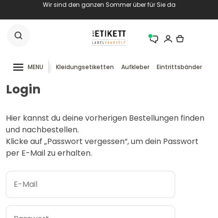
Wir sind den ganzen Sommer über für Sie da
MENU
Kleidungsetiketten
Aufkleber
Eintrittsbänder
RF
Login
Hier kannst du deine vorherigen Bestellungen finden
und nachbestellen.
Klicke auf „Passwort vergessen“, um dein Passwort
per E-Mail zu erhalten.