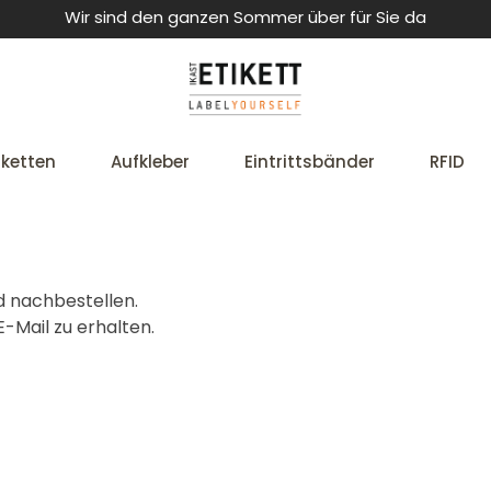
Wir sind den ganzen Sommer über für Sie da
iketten
Aufkleber
Eintrittsbänder
RFID
d nachbestellen.
-Mail zu erhalten.