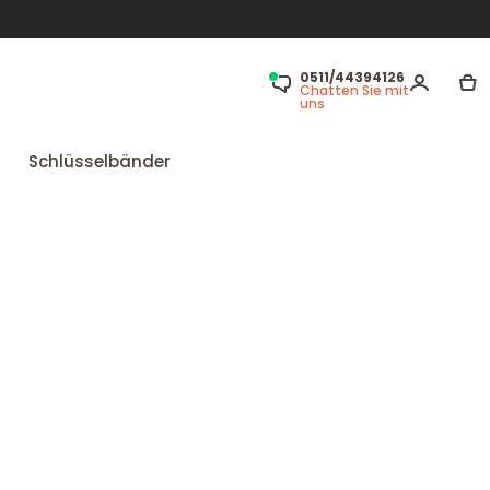
0511/44394126
Chatten Sie mit
uns
Schlüsselbänder