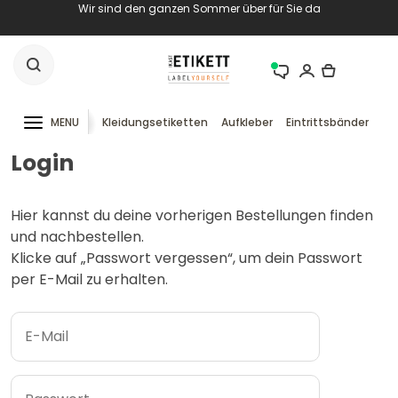
Wir sind den ganzen Sommer über für Sie da
MENU
Kleidungsetiketten
Aufkleber
Eintrittsbänder
RF
Login
Hier kannst du deine vorherigen Bestellungen finden
und nachbestellen.
Klicke auf „Passwort vergessen“, um dein Passwort
per E-Mail zu erhalten.