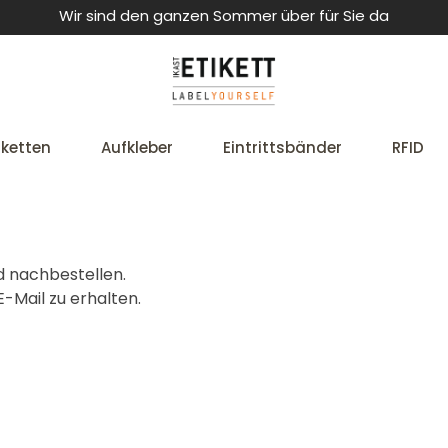
Wir sind den ganzen Sommer über für Sie da
iketten
Aufkleber
Eintrittsbänder
RFID
d nachbestellen.
-Mail zu erhalten.