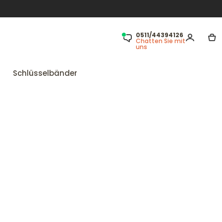
0511/44394126
Chatten Sie mit
uns
Schlüsselbänder