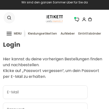
Wir sind den ganzen Sommer über für Sie da
MENU
Kleidungsetiketten
Aufkleber
Eintrittsbänder
RF
Login
Hier kannst du deine vorherigen Bestellungen finden
und nachbestellen.
Klicke auf „Passwort vergessen“, um dein Passwort
per E-Mail zu erhalten.