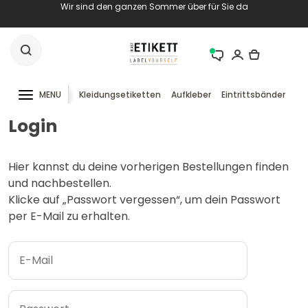
Wir sind den ganzen Sommer über für Sie da
MENU
Kleidungsetiketten
Aufkleber
Eintrittsbänder
RF
Login
Hier kannst du deine vorherigen Bestellungen finden
und nachbestellen.
Klicke auf „Passwort vergessen“, um dein Passwort
per E-Mail zu erhalten.