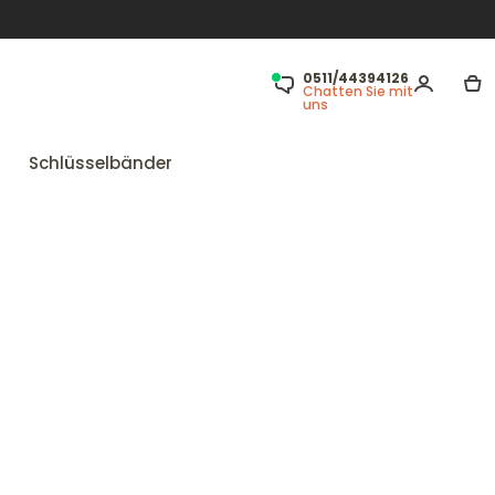
0511/44394126
Chatten Sie mit
uns
Schlüsselbänder