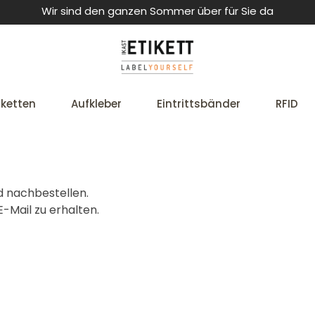
Wir sind den ganzen Sommer über für Sie da
iketten
Aufkleber
Eintrittsbänder
RFID
d nachbestellen.
-Mail zu erhalten.