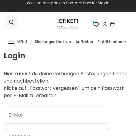
Wir sind den ganzen Sommer über für Sie da
MENU
Kleidungsetiketten
Aufkleber
Eintrittsbänder
RF
Login
Hier kannst du deine vorherigen Bestellungen finden
und nachbestellen.
Klicke auf „Passwort vergessen“, um dein Passwort
per E-Mail zu erhalten.