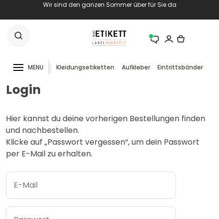
Wir sind den ganzen Sommer über für Sie da
MENU
Kleidungsetiketten
Aufkleber
Eintrittsbänder
RF
Login
Hier kannst du deine vorherigen Bestellungen finden
und nachbestellen.
Klicke auf „Passwort vergessen“, um dein Passwort
per E-Mail zu erhalten.