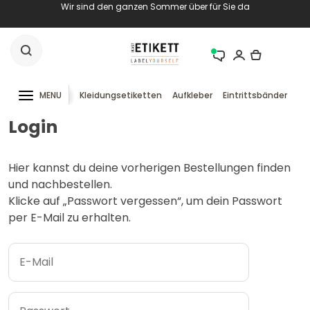
Wir sind den ganzen Sommer über für Sie da
MENU
Kleidungsetiketten
Aufkleber
Eintrittsbänder
RF
Login
Hier kannst du deine vorherigen Bestellungen finden
und nachbestellen.
Klicke auf „Passwort vergessen“, um dein Passwort
per E-Mail zu erhalten.