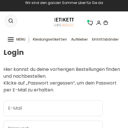
Wir sind den ganzen Sommer über für Sie da
MENU
Kleidungsetiketten
Aufkleber
Eintrittsbänder
RF
Login
Hier kannst du deine vorherigen Bestellungen finden
und nachbestellen.
Klicke auf „Passwort vergessen“, um dein Passwort
per E-Mail zu erhalten.