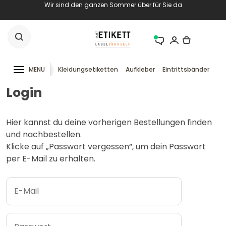
Wir sind den ganzen Sommer über für Sie da
MENU
Kleidungsetiketten
Aufkleber
Eintrittsbänder
RF
Login
Hier kannst du deine vorherigen Bestellungen finden
und nachbestellen.
Klicke auf „Passwort vergessen“, um dein Passwort
per E-Mail zu erhalten.