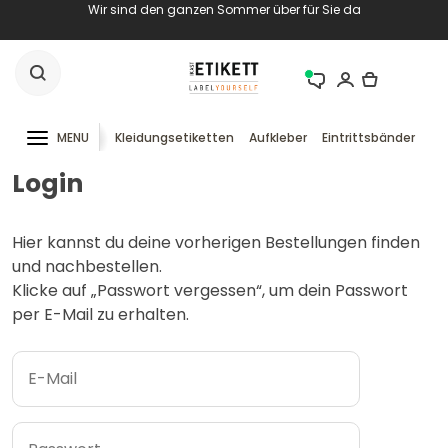
Wir sind den ganzen Sommer über für Sie da
MENU
Kleidungsetiketten
Aufkleber
Eintrittsbänder
RF
Login
Hier kannst du deine vorherigen Bestellungen finden
und nachbestellen.
Klicke auf „Passwort vergessen“, um dein Passwort
per E-Mail zu erhalten.