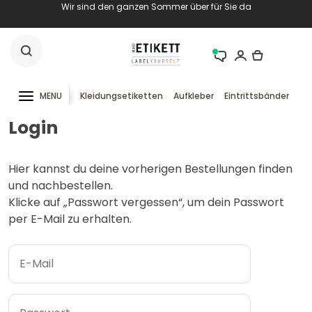
Wir sind den ganzen Sommer über für Sie da
MENU
Kleidungsetiketten
Aufkleber
Eintrittsbänder
RF
Login
Hier kannst du deine vorherigen Bestellungen finden
und nachbestellen.
Klicke auf „Passwort vergessen“, um dein Passwort
per E-Mail zu erhalten.