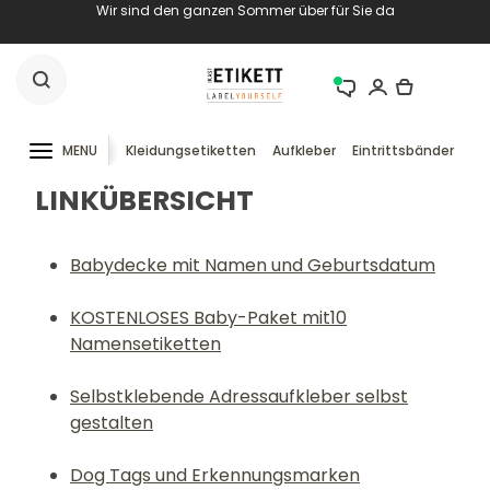
Wir sind den ganzen Sommer über für Sie da
MENU
Kleidungsetiketten
Aufkleber
Eintrittsbänder
RF
LINKÜBERSICHT
Babydecke mit Namen und Geburtsdatum
KOSTENLOSES Baby-Paket mit10
Namensetiketten
Selbstklebende Adressaufkleber selbst
gestalten
Dog Tags und Erkennungsmarken